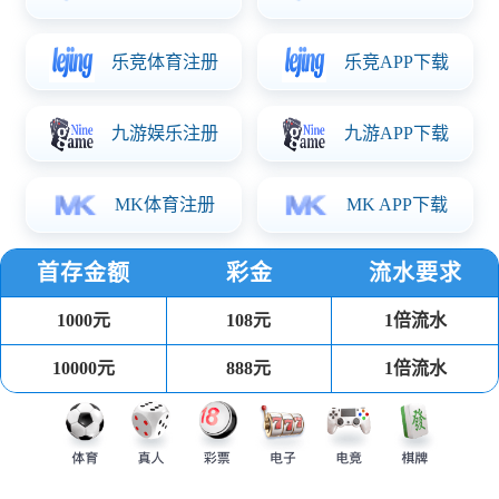
迈阿密热火队本赛季的常规赛表现，再次让球迷们捏
了一把汗。吉米·巴特勒在赛季中多次因伤缺阵，状态
起伏不定，球队最终仅以东部第八的身份惊险杀入附
加赛。这种“常规赛装死”的戏码，对于熟悉热火的球
迷来说并不陌生。如今，随着季后赛的临近，所有人
都在关注同一个问题：斯波尔斯特拉教练能否再次施
展点石成金的魔法，在季后赛中创造奇迹？