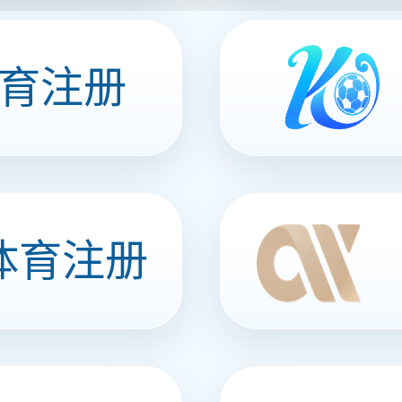
期规划
国米在这笔交易中展现出了谨慎的规划思路。这类合同模式通常意
，再根据未来两年的表现决定是否激活续约选项。对于普罗韦德
的机会。与此同时，这也为国米在门将位置上留下了灵活的操作
。这种合同设计，折射出国米在财政公平原则下，既追求短期成
与潜在的战术适配
米的防守体系带来新的变数。他擅长通过精准的长传和快速手抛球
的是，随着索默年龄增长，球队需要一位能够随时顶上、并适应
能极大缓解门将位置的体能压力。此外，他与国米阵中多位前拉
系。可以预见，一旦交易正式完成，国米的板凳深度将得到实质
着国米在门将位置上完成了一次低调而高效的升级。普罗韦德尔
球迷而言，这或许不是最轰动的转会，但却是夯实球队根基的重