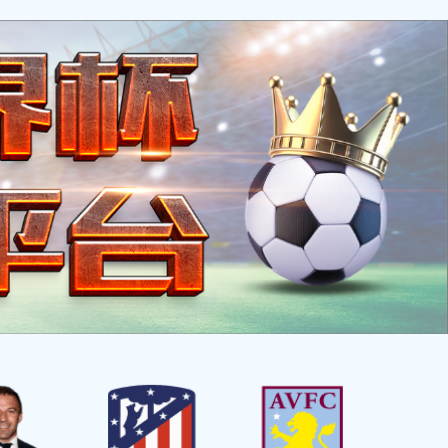
注册入口
育赛事与数据服务
 支持
APP下载
与
网页使用
，每日同步
掌握比赛节奏。