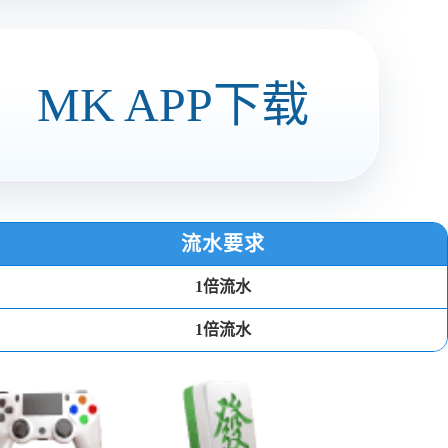
00分，草地赛季
名将贾巴尔本赛季的表现一度令人眼前...
两站，迈凯伦电控
，迈凯伦车手奥斯卡·皮亚斯特里再次...