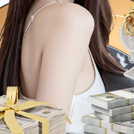
展。这位32岁的意大利门神正一步步接近梅阿查球场，双方已就一
米在门将位置上的更新换代进入了新的阶段。