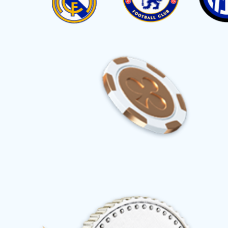
斯基拉：普罗韦德尔接近加
2026-06-08 15:03
71 次阅读
首页
/
体育热讯
在转会市场的暗流涌动中，国际米兰正在