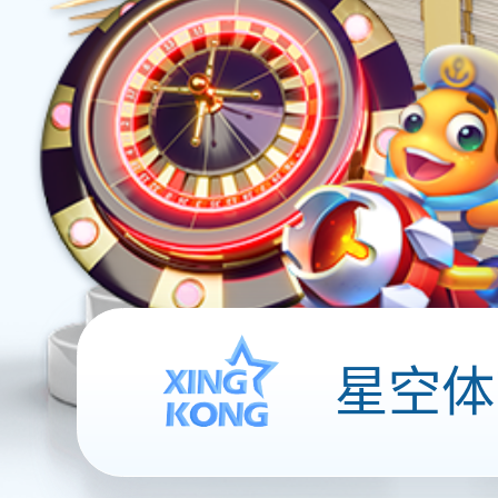
经验与即战力的完美补
普罗韦德尔加盟国米的消息之所以迅速引起
后防线的中流砥柱，其出色的门线技术和冷
一。对于志在巩固防线、应对多线作战的
队现有主力门将形成良性竞争，更能为更衣
把控。